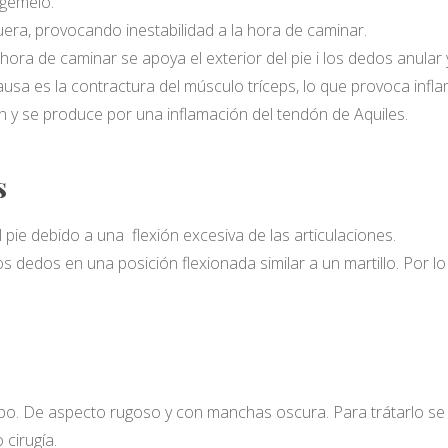
 gemelo.
fuera, provocando inestabilidad a la hora de caminar.
la hora de caminar se apoya el exterior del pie i los dedos anular
ausa es la contractura del músculo tríceps, lo que provoca infla
lón y se produce por una inflamación del tendón de Aquiles.
s
 pie debido a una flexión excesiva de las articulaciones.
s dedos en una posición flexionada similar a un martillo. Por lo 
o. De aspecto rugoso y con manchas oscura. Para trátarlo se s
cirugía.