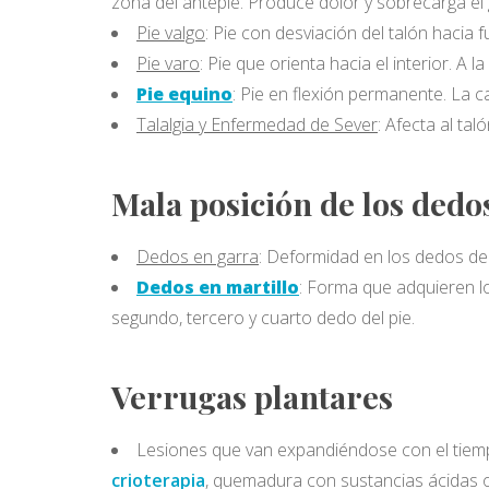
zona del antepié. Produce dolor y sobrecarga el
Pie valgo
: Pie con desviación del talón hacia 
Pie varo
: Pie que orienta hacia el interior. A 
Pie equino
: Pie en flexión permanente. La c
Talalgia y Enfermedad de Sever
: Afecta al ta
Mala posición de los dedo
Dedos en garra
: Deformidad en los dedos del
Dedos en martillo
: Forma que adquieren lo
segundo, tercero y cuarto dedo del pie.
Verrugas plantares
Lesiones que van expandiéndose con el tiemp
crioterapia
, quemadura con sustancias ácidas o 