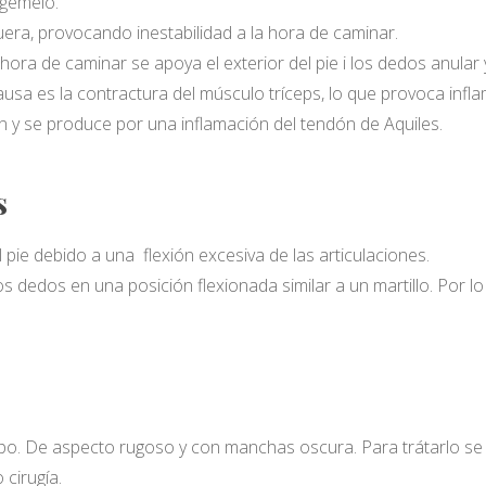
 gemelo.
fuera, provocando inestabilidad a la hora de caminar.
la hora de caminar se apoya el exterior del pie i los dedos anular
ausa es la contractura del músculo tríceps, lo que provoca infla
lón y se produce por una inflamación del tendón de Aquiles.
s
 pie debido a una flexión excesiva de las articulaciones.
s dedos en una posición flexionada similar a un martillo. Por lo 
o. De aspecto rugoso y con manchas oscura. Para trátarlo se s
cirugía.