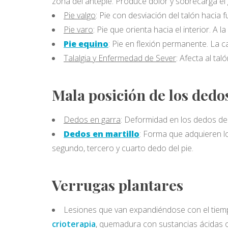
zona del antepié. Produce dolor y sobrecarga el
Pie valgo
: Pie con desviación del talón hacia 
Pie varo
: Pie que orienta hacia el interior. A 
Pie equino
: Pie en flexión permanente. La c
Talalgia y Enfermedad de Sever
: Afecta al ta
Mala posición de los dedo
Dedos en garra
: Deformidad en los dedos del
Dedos en martillo
: Forma que adquieren lo
segundo, tercero y cuarto dedo del pie.
Verrugas plantares
Lesiones que van expandiéndose con el tiemp
crioterapia
, quemadura con sustancias ácidas o 