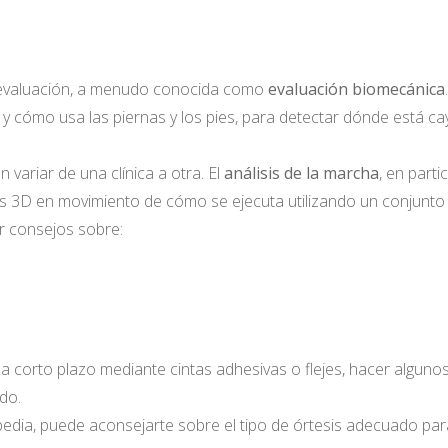
 evaluación, a menudo conocida como
evaluación biomecánica
.
 y cómo usa las piernas y los pies, para detectar dónde está c
 variar de una clínica a otra. El
análisis de la marcha
, en part
s 3D en movimiento de cómo se ejecuta utilizando un conjunto
r consejos sobre:
orto plazo mediante cintas adhesivas o flejes, hacer algunos ej
ado.
opedia, puede aconsejarte sobre el tipo de órtesis adecuado par