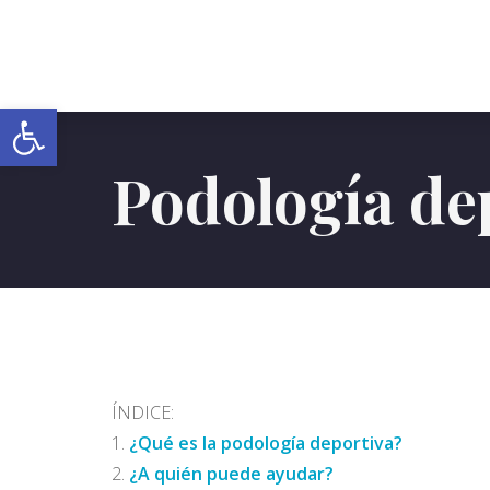
Abrir barra de herramientas
Podología de
ÍNDICE:
¿Qué es la podología deportiva?
¿A quién puede ayudar?