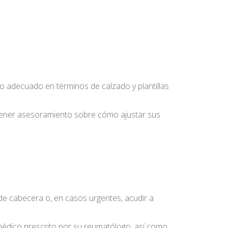
yo adecuado en términos de calzado y plantillas
obtener asesoramiento sobre cómo ajustar sus
 de cabecera o, en casos urgentes, acudir a
 médico prescrito por su reumatólogo, así como