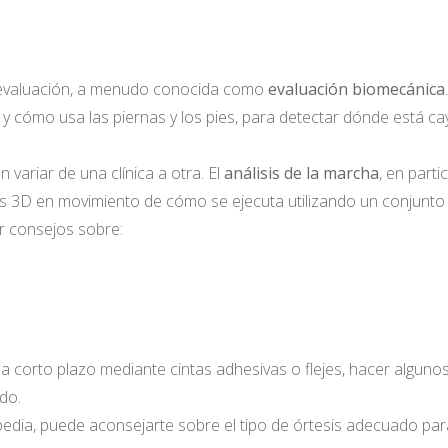
 evaluación, a menudo conocida como
evaluación biomecánica
.
 y cómo usa las piernas y los pies, para detectar dónde está c
 variar de una clínica a otra. El
análisis de la marcha
, en part
s 3D en movimiento de cómo se ejecuta utilizando un conjunto
r consejos sobre:
orto plazo mediante cintas adhesivas o flejes, hacer algunos ej
ado.
opedia, puede aconsejarte sobre el tipo de órtesis adecuado par