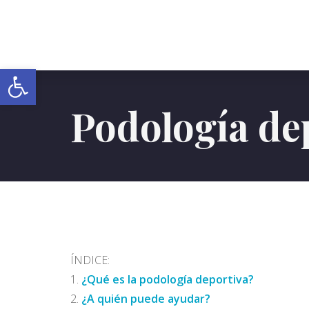
Abrir barra de herramientas
Podología de
ÍNDICE:
¿Qué es la podología deportiva?
¿A quién puede ayudar?