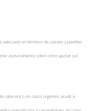
yo adecuado en términos de calzado y plantillas
obtener asesoramiento sobre cómo ajustar sus
 de cabecera o, en casos urgentes, acudir a
 médico prescrito por su reumatólogo, así como