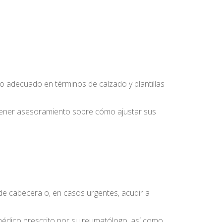
yo adecuado en términos de calzado y plantillas
obtener asesoramiento sobre cómo ajustar sus
 de cabecera o, en casos urgentes, acudir a
 médico prescrito por su reumatólogo, así como