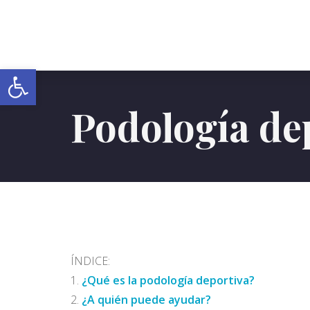
Abrir barra de herramientas
Podología de
ÍNDICE:
¿Qué es la podología deportiva?
¿A quién puede ayudar?