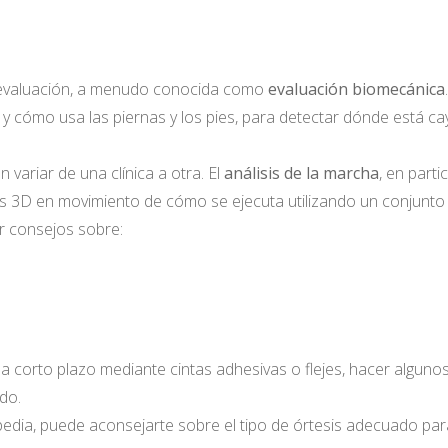
 evaluación, a menudo conocida como
evaluación biomecánica
.
 y cómo usa las piernas y los pies, para detectar dónde está c
 variar de una clínica a otra. El
análisis de la marcha
, en part
s 3D en movimiento de cómo se ejecuta utilizando un conjunto
r consejos sobre:
orto plazo mediante cintas adhesivas o flejes, hacer algunos ej
ado.
opedia, puede aconsejarte sobre el tipo de órtesis adecuado par