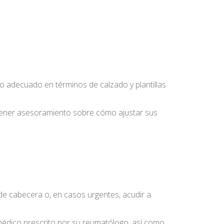
yo adecuado en términos de calzado y plantillas
obtener asesoramiento sobre cómo ajustar sus
 de cabecera o, en casos urgentes, acudir a
 médico prescrito por su reumatólogo, así como