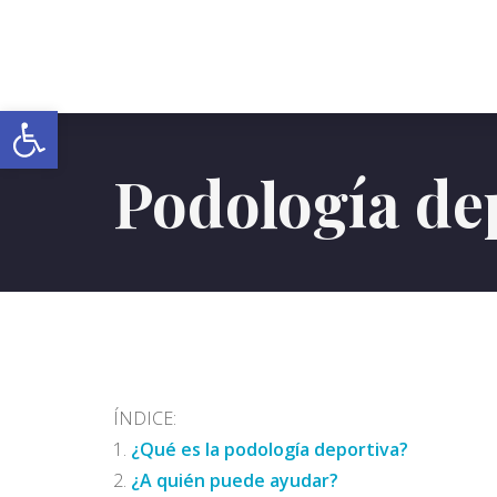
Abrir barra de herramientas
Podología de
ÍNDICE:
¿Qué es la podología deportiva?
¿A quién puede ayudar?