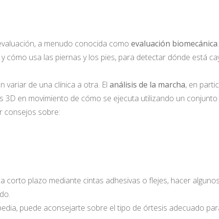
 evaluación, a menudo conocida como
evaluación biomecánica
.
 y cómo usa las piernas y los pies, para detectar dónde está c
 variar de una clínica a otra. El
análisis de la marcha
, en part
s 3D en movimiento de cómo se ejecuta utilizando un conjunto
r consejos sobre:
orto plazo mediante cintas adhesivas o flejes, hacer algunos ej
ado.
opedia, puede aconsejarte sobre el tipo de órtesis adecuado par