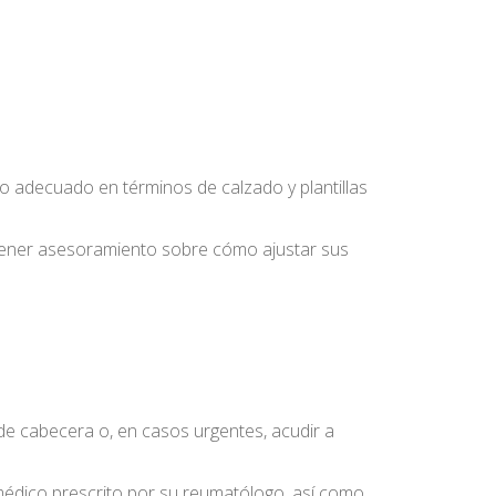
yo adecuado en términos de calzado y plantillas
obtener asesoramiento sobre cómo ajustar sus
 de cabecera o, en casos urgentes, acudir a
 médico prescrito por su reumatólogo, así como