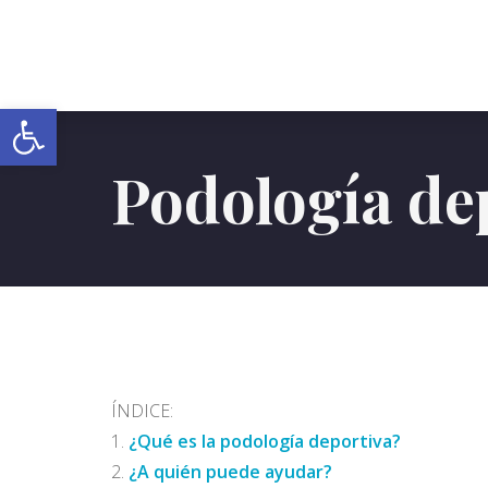
Abrir barra de herramientas
Podología de
ÍNDICE:
¿Qué es la podología deportiva?
¿A quién puede ayudar?