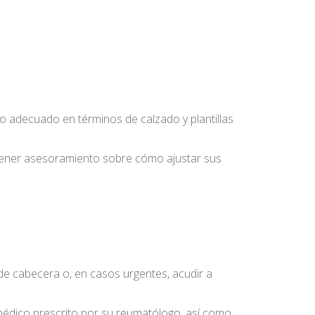
yo adecuado en términos de calzado y plantillas
obtener asesoramiento sobre cómo ajustar sus
 de cabecera o, en casos urgentes, acudir a
 médico prescrito por su reumatólogo, así como