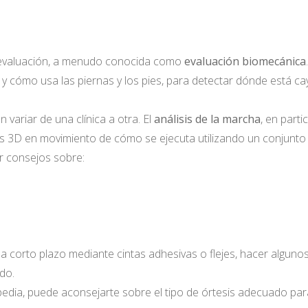
 evaluación, a menudo conocida como
evaluación biomecánica
.
 y cómo usa las piernas y los pies, para detectar dónde está c
 variar de una clínica a otra. El
análisis de la marcha
, en part
s 3D en movimiento de cómo se ejecuta utilizando un conjunto
r consejos sobre:
orto plazo mediante cintas adhesivas o flejes, hacer algunos ej
ado.
opedia, puede aconsejarte sobre el tipo de órtesis adecuado par