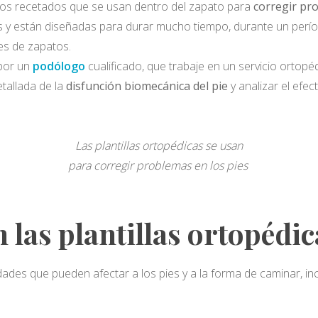
icos recetados que se usan dentro del zapato para
corregir pr
s y están diseñadas para durar mucho tiempo, durante un perí
es de zapatos.
 por un
podólogo
cualificado, que trabaje en un servicio ortopé
tallada de la
disfunción biomecánica
del pie
y analizar el efec
Las plantillas ortopédicas se usan
para corregir problemas en los pies
n las plantillas ortopédi
ades que pueden afectar a los pies y a la forma de caminar, in