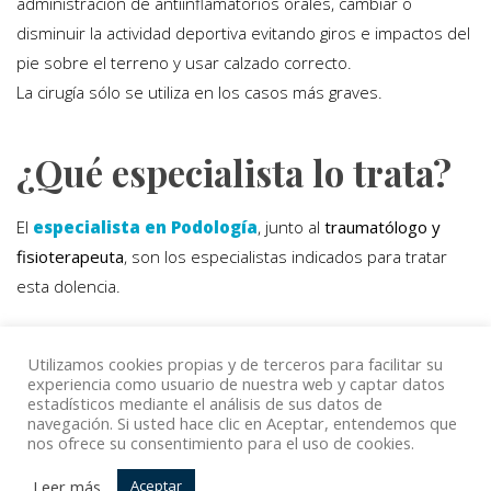
administración de antiinflamatorios orales, cambiar o
disminuir la actividad deportiva evitando giros e impactos del
pie sobre el terreno y usar calzado correcto.
La cirugía sólo se utiliza en los casos más graves.
¿Qué especialista lo trata?
El
especialista en Podología
, junto al
traumatólogo y
fisioterapeuta
, son los especialistas indicados para tratar
esta dolencia.
Utilizamos cookies propias y de terceros para facilitar su
Volver
experiencia como usuario de nuestra web y captar datos
estadísticos mediante el análisis de sus datos de
navegación. Si usted hace clic en Aceptar, entendemos que
nos ofrece su consentimiento para el uso de cookies.
© Copyright Top Doctors 2020. All Right Reserved. Designed
Leer más
Aceptar