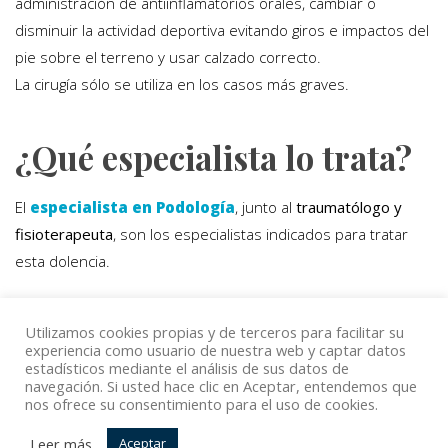
administración de antiinflamatorios orales, cambiar o
disminuir la actividad deportiva evitando giros e impactos del
pie sobre el terreno y usar calzado correcto.
La cirugía sólo se utiliza en los casos más graves.
¿Qué especialista lo trata?
El
especialista en Podología
, junto al
traumatólogo y
fisioterapeuta
, son los especialistas indicados para tratar
esta dolencia.
Utilizamos cookies propias y de terceros para facilitar su
Volver
experiencia como usuario de nuestra web y captar datos
estadísticos mediante el análisis de sus datos de
navegación. Si usted hace clic en Aceptar, entendemos que
nos ofrece su consentimiento para el uso de cookies.
© Copyright Top Doctors 2020. All Right Reserved. Designed
Leer más
Aceptar