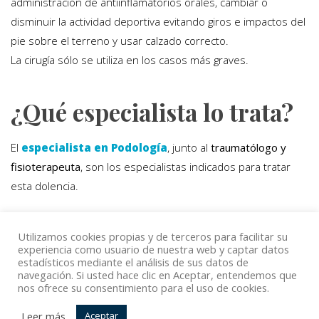
administración de antiinflamatorios orales, cambiar o
disminuir la actividad deportiva evitando giros e impactos del
pie sobre el terreno y usar calzado correcto.
La cirugía sólo se utiliza en los casos más graves.
¿Qué especialista lo trata?
El
especialista en Podología
, junto al
traumatólogo y
fisioterapeuta
, son los especialistas indicados para tratar
esta dolencia.
Utilizamos cookies propias y de terceros para facilitar su
Volver
experiencia como usuario de nuestra web y captar datos
estadísticos mediante el análisis de sus datos de
navegación. Si usted hace clic en Aceptar, entendemos que
nos ofrece su consentimiento para el uso de cookies.
© Copyright Top Doctors 2020. All Right Reserved. Designed
Leer más
Aceptar