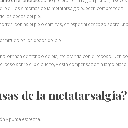
ante en el antepié
, por lo general en la región plantar, a vec
del pie. Los síntomas de la metatarsalgia pueden comprender:
de los dedos del pie.
rres, doblas el pie o caminas, en especial descalzo sobre una
rmigueo en los dedos del pie.
na jornada de trabajo de pie, mejorando con el reposo. Debido a
 el peso sobre el pie bueno, y esta compensación a largo pla
usas de la metatarsalgia?
ón y punta estrecha.