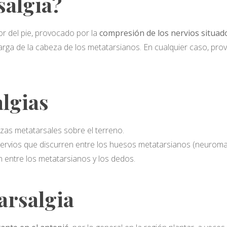
salgia?
ior del pie, provocado por la
compresión de los nervios situad
rga de la cabeza de los metatarsianos. En cualquier caso, prov
lgias
zas metatarsales sobre el terreno.
 nervios que discurren entre los huesos metatarsianos (neurom
ión entre los metatarsianos y los dedos.
arsalgia