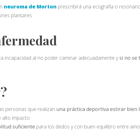
un
neuroma de Morton
prescribirá una ecografía o resonanci
nes plantares.
enfermedad
erta incapacidad al no poder caminar adecuadamente y
si no se
r?
las personas que realizan
una práctica deportiva estirar bien
 alto impacto.
itud suficiente
para los dedos y con buen equilibro entre amor