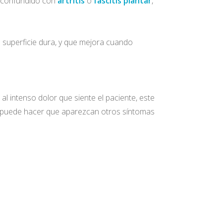
es confundido con
artritis
o
fascitis plantar
,
 superficie dura, y que mejora cuando
l intenso dolor que siente el paciente, este
zo puede hacer que aparezcan otros síntomas