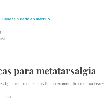
,
juanete
o
dedo en martillo
.
e.
osis.
cas para metatarsalgia
rsalgia normalmente se realiza un
examen clínico minucioso
y 
se son: