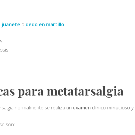
,
juanete
o
dedo en martillo
.
e.
osis.
cas para metatarsalgia
rsalgia normalmente se realiza un
examen clínico minucioso
y 
se son: