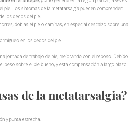
ante en el antepié
, por lo general en la región plantar, a vec
del pie. Los síntomas de la metatarsalgia pueden comprender:
de los dedos del pie.
rres, doblas el pie o caminas, en especial descalzo sobre una
rmigueo en los dedos del pie.
na jornada de trabajo de pie, mejorando con el reposo. Debido a
 el peso sobre el pie bueno, y esta compensación a largo pla
usas de la metatarsalgia?
ón y punta estrecha.