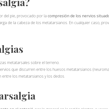
salgia?
ior del pie, provocado por la
compresión de los nervios situad
rga de la cabeza de los metatarsianos. En cualquier caso, prov
lgias
zas metatarsales sobre el terreno.
 nervios que discurren entre los huesos metatarsianos (neurom
ión entre los metatarsianos y los dedos.
arsalgia