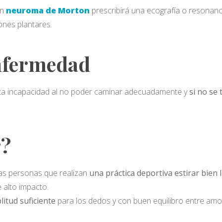
un
neuroma de Morton
prescribirá una ecografía o resonanci
nes plantares.
enfermedad
erta incapacidad al no poder caminar adecuadamente y
si no se
r?
las personas que realizan
una práctica deportiva estirar bien
 alto impacto.
itud suficiente
para los dedos y con buen equilibro entre amor