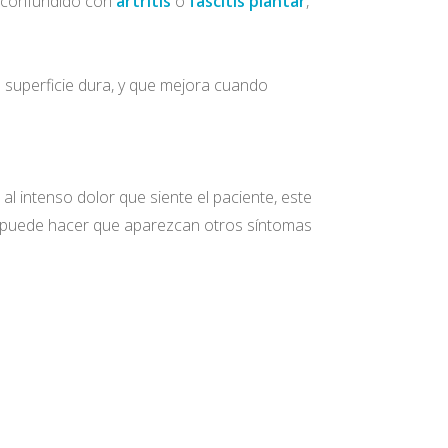
es confundido con
artritis
o
fascitis plantar
,
 superficie dura, y que mejora cuando
l intenso dolor que siente el paciente, este
zo puede hacer que aparezcan otros síntomas