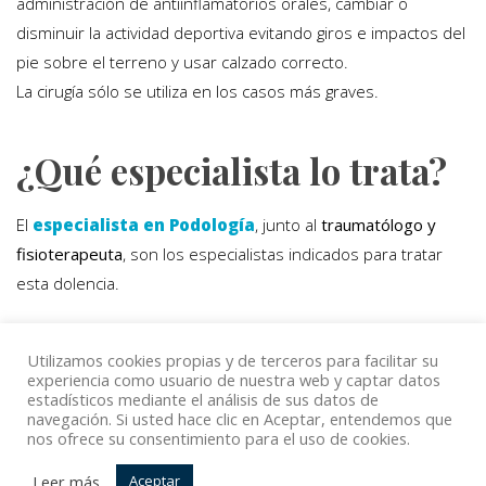
administración de antiinflamatorios orales, cambiar o
disminuir la actividad deportiva evitando giros e impactos del
pie sobre el terreno y usar calzado correcto.
La cirugía sólo se utiliza en los casos más graves.
¿Qué especialista lo trata?
El
especialista en Podología
, junto al
traumatólogo y
fisioterapeuta
, son los especialistas indicados para tratar
esta dolencia.
Utilizamos cookies propias y de terceros para facilitar su
Volver
experiencia como usuario de nuestra web y captar datos
estadísticos mediante el análisis de sus datos de
navegación. Si usted hace clic en Aceptar, entendemos que
nos ofrece su consentimiento para el uso de cookies.
© Copyright Top Doctors 2020. All Right Reserved. Designed
Leer más
Aceptar