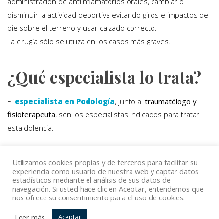
administración de antiinflamatorios orales, cambiar o
disminuir la actividad deportiva evitando giros e impactos del
pie sobre el terreno y usar calzado correcto.
La cirugía sólo se utiliza en los casos más graves.
¿Qué especialista lo trata?
El
especialista en Podología
, junto al
traumatólogo y
fisioterapeuta
, son los especialistas indicados para tratar
esta dolencia.
Utilizamos cookies propias y de terceros para facilitar su
Volver
experiencia como usuario de nuestra web y captar datos
estadísticos mediante el análisis de sus datos de
navegación. Si usted hace clic en Aceptar, entendemos que
nos ofrece su consentimiento para el uso de cookies.
© Copyright Top Doctors 2020. All Right Reserved. Designed
Leer más
Aceptar