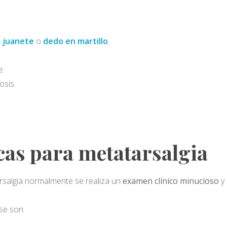
,
juanete
o
dedo en martillo
.
e.
osis.
cas para metatarsalgia
rsalgia normalmente se realiza un
examen clínico minucioso
y 
se son: