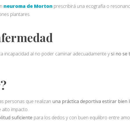
un
neuroma de Morton
prescribirá una ecografía o resonanci
nes plantares.
enfermedad
erta incapacidad al no poder caminar adecuadamente y
si no se
r?
las personas que realizan
una práctica deportiva estirar bien
 alto impacto.
itud suficiente
para los dedos y con buen equilibro entre amor