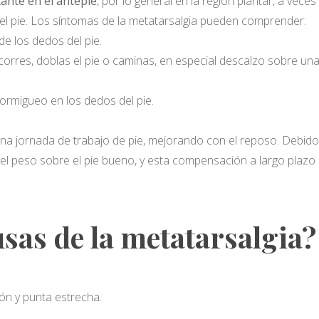
ante en el antepié
, por lo general en la región plantar, a vec
del pie. Los síntomas de la metatarsalgia pueden comprender:
de los dedos del pie.
rres, doblas el pie o caminas, en especial descalzo sobre una
rmigueo en los dedos del pie.
na jornada de trabajo de pie, mejorando con el reposo. Debido a
 el peso sobre el pie bueno, y esta compensación a largo pla
usas de la metatarsalgia?
ón y punta estrecha.