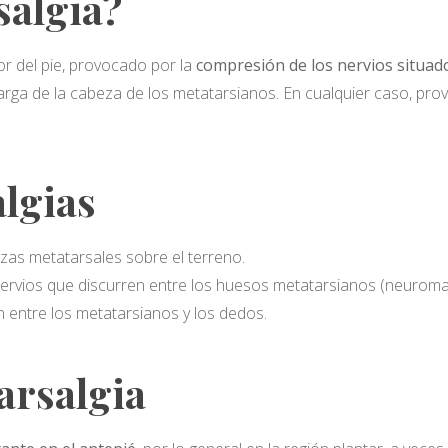
salgia?
ior del pie, provocado por la
compresión de los nervios situad
rga de la cabeza de los metatarsianos. En cualquier caso, prov
lgias
zas metatarsales sobre el terreno.
 nervios que discurren entre los huesos metatarsianos (neurom
ión entre los metatarsianos y los dedos.
arsalgia