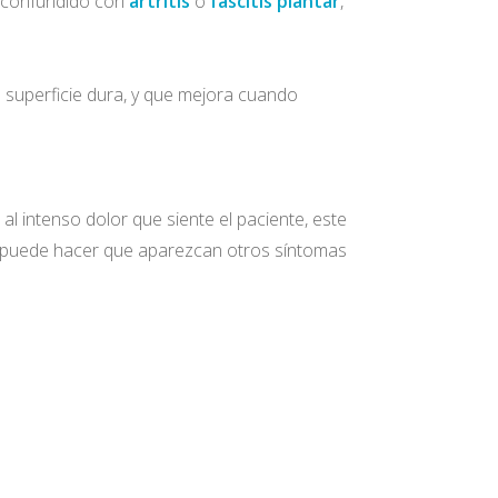
es confundido con
artritis
o
fascitis plantar
,
 superficie dura, y que mejora cuando
l intenso dolor que siente el paciente, este
zo puede hacer que aparezcan otros síntomas