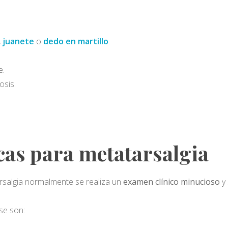
,
juanete
o
dedo en martillo
.
e.
osis.
cas para metatarsalgia
rsalgia normalmente se realiza un
examen clínico minucioso
y 
se son: