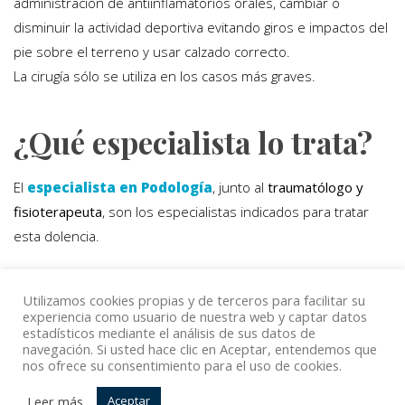
administración de antiinflamatorios orales, cambiar o
disminuir la actividad deportiva evitando giros e impactos del
pie sobre el terreno y usar calzado correcto.
La cirugía sólo se utiliza en los casos más graves.
¿Qué especialista lo trata?
El
especialista en Podología
, junto al
traumatólogo y
fisioterapeuta
, son los especialistas indicados para tratar
esta dolencia.
Utilizamos cookies propias y de terceros para facilitar su
Volver
experiencia como usuario de nuestra web y captar datos
estadísticos mediante el análisis de sus datos de
navegación. Si usted hace clic en Aceptar, entendemos que
nos ofrece su consentimiento para el uso de cookies.
© Copyright Top Doctors 2020. All Right Reserved. Designed
Leer más
Aceptar