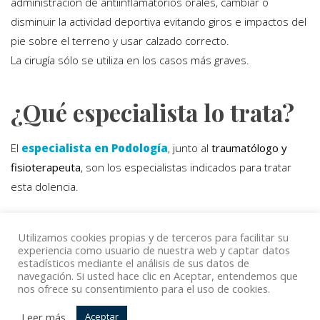
administración de antiinflamatorios orales, cambiar o
disminuir la actividad deportiva evitando giros e impactos del
pie sobre el terreno y usar calzado correcto.
La cirugía sólo se utiliza en los casos más graves.
¿Qué especialista lo trata?
El
especialista en Podología
, junto al
traumatólogo y
fisioterapeuta
, son los especialistas indicados para tratar
esta dolencia.
Utilizamos cookies propias y de terceros para facilitar su
Volver
experiencia como usuario de nuestra web y captar datos
estadísticos mediante el análisis de sus datos de
navegación. Si usted hace clic en Aceptar, entendemos que
nos ofrece su consentimiento para el uso de cookies.
© Copyright Top Doctors 2020. All Right Reserved. Designed
Leer más
Aceptar