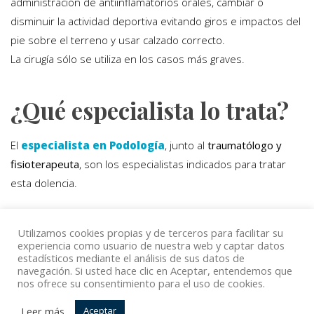
administración de antiinflamatorios orales, cambiar o
disminuir la actividad deportiva evitando giros e impactos del
pie sobre el terreno y usar calzado correcto.
La cirugía sólo se utiliza en los casos más graves.
¿Qué especialista lo trata?
El
especialista en Podología
, junto al
traumatólogo y
fisioterapeuta
, son los especialistas indicados para tratar
esta dolencia.
Utilizamos cookies propias y de terceros para facilitar su
Volver
experiencia como usuario de nuestra web y captar datos
estadísticos mediante el análisis de sus datos de
navegación. Si usted hace clic en Aceptar, entendemos que
nos ofrece su consentimiento para el uso de cookies.
© Copyright Top Doctors 2020. All Right Reserved. Designed
Leer más
Aceptar