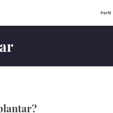
Perfil
tar
 plantar?