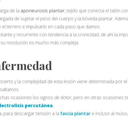
arga de la
aponeurosis plantar
, tejido que conecta el talón co
rgada de sujetar el peso del cuerpo y la bóveda plantar. Además,
 el terrero e impulsarlo en cada paso que damos.
itante y recurrente con tendencia a la cronicidad, de ahí la impor
, su resolución es mucho más compleja.
enfermedad
cierto y la complejidad de esta lesión viene determinada por e
saltamos.
as ocasiones los signos de dolor, pero en otras ocasiones t
lectrolisis percutánea
.
a, para descargar tensión a la
fascia plantar
e incluso al músc