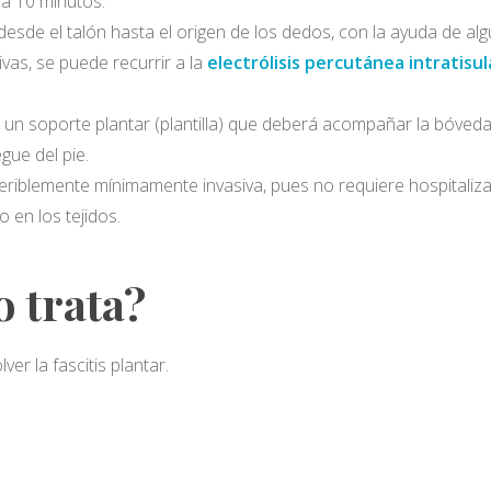
a 10 minutos.
desde el talón hasta el origen de los dedos, con la ayuda de al
vas, se puede recurrir a la
electrólisis percutánea intratisul
 un soporte plantar (plantilla) que deberá acompañar la bóveda
gue del pie.
preferiblemente mínimamente invasiva, pues no requiere hospitaliz
en los tejidos.
o trata?
ver la fascitis plantar.