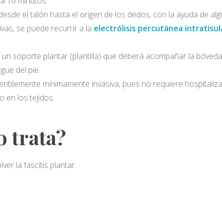
a 10 minutos.
desde el talón hasta el origen de los dedos, con la ayuda de al
vas, se puede recurrir a la
electrólisis percutánea intratisul
 un soporte plantar (plantilla) que deberá acompañar la bóveda
gue del pie.
preferiblemente mínimamente invasiva, pues no requiere hospitaliz
en los tejidos.
o trata?
ver la fascitis plantar.