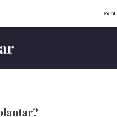
Perfil
tar
 plantar?