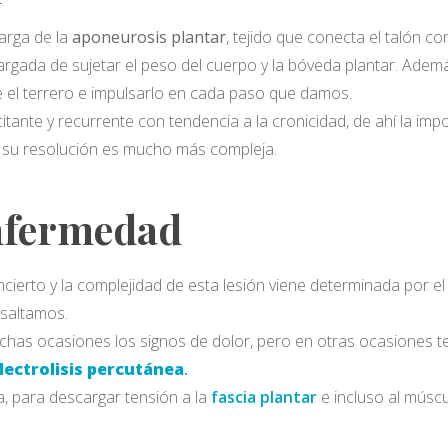
arga de la
aponeurosis plantar
, tejido que conecta el talón co
rgada de sujetar el peso del cuerpo y la bóveda plantar. Además,
 el terrero e impulsarlo en cada paso que damos.
itante y recurrente con tendencia a la cronicidad, de ahí la impor
, su resolución es mucho más compleja.
enfermedad
cierto y la complejidad de esta lesión viene determinada por e
saltamos.
as ocasiones los signos de dolor, pero en otras ocasiones t
lectrolisis percutánea
.
a, para descargar tensión a la
fascia plantar
e incluso al músc