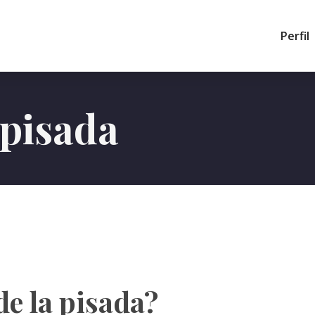
Perfil
 pisada
de la pisada?